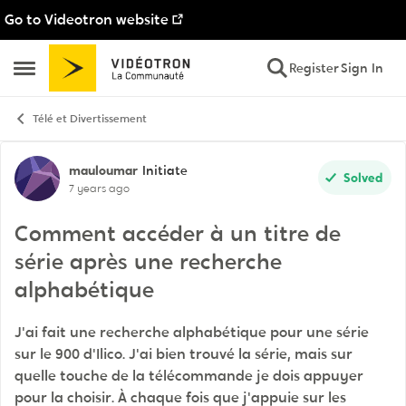
Go to Videotron website
Skip to content
Register
Sign In
Open Side Menu
Télé et Divertissement
Forum Discussion
mauloumar
Initiate
Solved
7 years ago
Comment accéder à un titre de
série après une recherche
alphabétique
J'ai fait une recherche alphabétique pour une série
sur le 900 d'Ilico. J'ai bien trouvé la série, mais sur
quelle touche de la télécommande je dois appuyer
pour la choisir. À chaque fois que j'appuie sur les