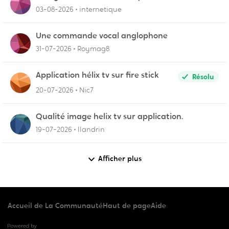
03-08-2026
internetique
Une commande vocal anglophone
31-07-2026
Roymag8
Application hélix tv sur fire stick
Résolu
20-07-2026
Nic7
Qualité image helix tv sur application.
19-07-2026
llandrin
Afficher plus
Accueil de La Communauté
Haut de page
Aide