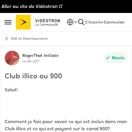
Aller au site de Vidéotron
Passer au contenu
S'inscrire
Connexion
Ouvrir Menu Latéral
Télé et Divertissement
Discussion de forum
RogerThat
Initiate
Résolu
14-05-2017
Club illico ou 900
Salut!
Comment je fais pour savoir ce qui est inclus dans mon
Club illico et ce qui est payant sur le canal 900?