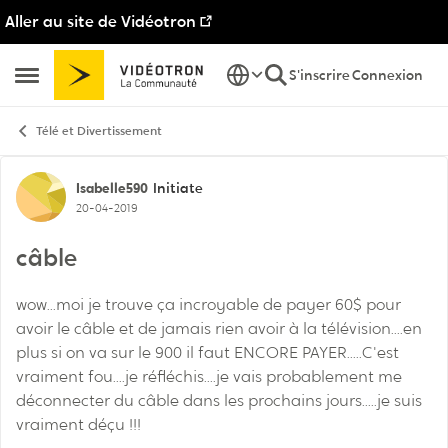
Aller au site de Vidéotron
Passer au contenu
S'inscrire
Connexion
Ouvrir Menu Latéral
Télé et Divertissement
Discussion de forum
Isabelle590
Initiate
20-04-2019
câble
wow...moi je trouve ça incroyable de payer 60$ pour
avoir le câble et de jamais rien avoir à la télévision....en
plus si on va sur le 900 il faut ENCORE PAYER.....C'est
vraiment fou....je réfléchis....je vais probablement me
déconnecter du câble dans les prochains jours.....je suis
vraiment déçu !!!