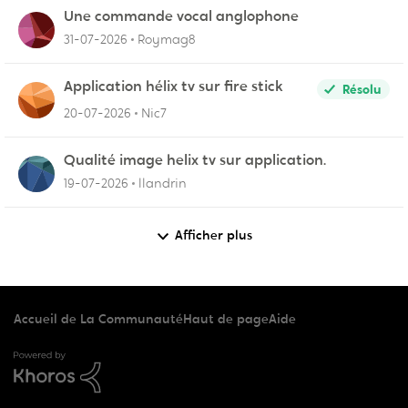
Une commande vocal anglophone
31-07-2026
Roymag8
Application hélix tv sur fire stick
Résolu
20-07-2026
Nic7
Qualité image helix tv sur application.
19-07-2026
llandrin
Afficher plus
Accueil de La Communauté
Haut de page
Aide