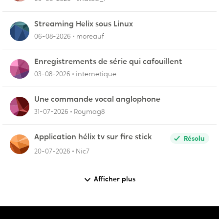
Streaming Helix sous Linux
06-08-2026
moreauf
Enregistrements de série qui cafouillent
03-08-2026
internetique
Une commande vocal anglophone
31-07-2026
Roymag8
Application hélix tv sur fire stick
Résolu
20-07-2026
Nic7
Afficher plus