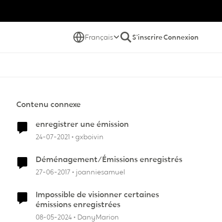
Français
S'inscrire
Connexion
Contenu connexe
enregistrer une émission
24-07-2021
gxboivin
Déménagement/Émissions enregistrés
27-06-2017
joanniesamuel
Impossible de visionner certaines
émissions enregistrées
08-05-2024
DanyMarion