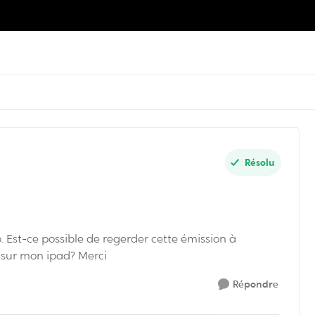
Résolu
o. Est-ce possible de regerder cette émission à
o sur mon ipad? Merci
Répondre