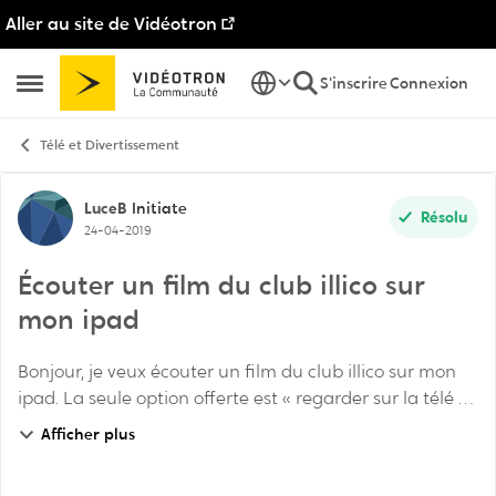
Aller au site de Vidéotron
Passer au contenu
S'inscrire
Connexion
Ouvrir Menu Latéral
Télé et Divertissement
Discussion de forum
LuceB
Initiate
Résolu
24-04-2019
Écouter un film du club illico sur
mon ipad
Bonjour, je veux écouter un film du club illico sur mon
ipad. La seule option offerte est « regarder sur la télé « .
Pourtant, je peux sans problème écouter les séries sur
Afficher plus
mon ipad...c’est quoi le pr...