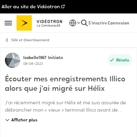
Aller au site de Vidéotron
Passer au contenu
S'inscrire
Connexion
Ouvrir Menu Latéral
Télé et Divertissement
Discussion de forum
Isabelle1967
Initiate
Résolu
08-06-2023
Écouter mes enregistrements Illico
alors que j’ai migré sur Hélix
J’ai récemment migré sur Hélix et me suis assurée de
débrancher mon « vieux » terminal Illico avant de
brancher Hélix. J’aimerais maintenant savoir comment
Afficher plus
écouter mes enregistrements sur mon «vieux ...