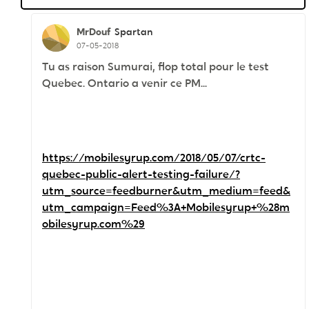
MrDouf
Spartan
07-05-2018
Tu as raison Sumurai, flop total pour le test
Quebec. Ontario a venir ce PM...
https://mobilesyrup.com/2018/05/07/crtc-
quebec-public-alert-testing-failure/?
utm_source=feedburner&utm_medium=feed&
utm_campaign=Feed%3A+Mobilesyrup+%28m
obilesyrup.com%29