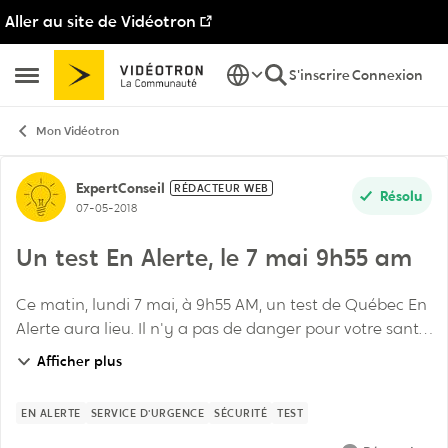
Aller au site de Vidéotron
Passer au contenu
S'inscrire
Connexion
Ouvrir Menu Latéral
Mon Vidéotron
Discussion de forum
ExpertConseil
RÉDACTEUR WEB
Résolu
07-05-2018
Un test En Alerte, le 7 mai 9h55 am
Ce matin, lundi 7 mai, à 9h55 AM, un test de Québec En
Alerte aura lieu. Il n'y a pas de danger pour votre santé
ou votre sécurité. S'il s'agissait réellement d'une
Afficher plus
urgence, vous recevriez des instru...
EN ALERTE
SERVICE D'URGENCE
SÉCURITÉ
TEST