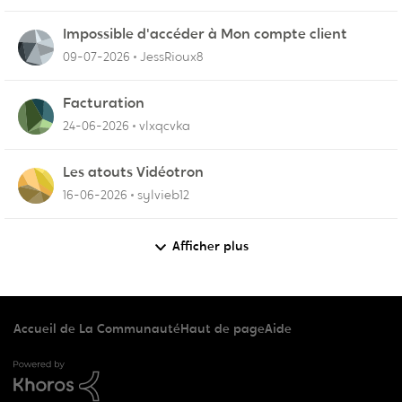
Impossible d'accéder à Mon compte client
09-07-2026
JessRioux8
Facturation
24-06-2026
vlxqcvka
Les atouts Vidéotron
16-06-2026
sylvieb12
Afficher plus
Accueil de La Communauté
Haut de page
Aide