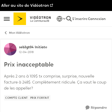
Aller au site de Vidéotron
Passer au contenu
S'inscrire
Connexion
Ouvrir Menu Latéral
Mon Vidéotron
Discussion de forum
seb3gt04
Initiate
12-04-2018
Prix inacceptable
Après 2 ans à 109$ tx comprise, surprise, nouvelle
facture à 248$. Complètement ridicule. Ça vaut le coup
de les appeller?
COMPTE CLIENT
PRIX FORFAIT
Répondre