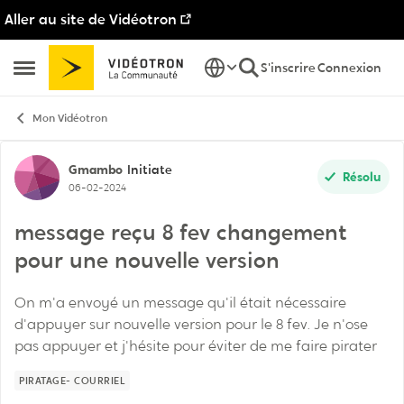
Aller au site de Vidéotron
Passer au contenu
S'inscrire
Connexion
Ouvrir Menu Latéral
Mon Vidéotron
Discussion de forum
Gmambo
Initiate
Résolu
06-02-2024
message reçu 8 fev changement
pour une nouvelle version
On m'a envoyé un message qu'il était nécessaire
d'appuyer sur nouvelle version pour le 8 fev. Je n'ose
pas appuyer et j'hésite pour éviter de me faire pirater
PIRATAGE- COURRIEL