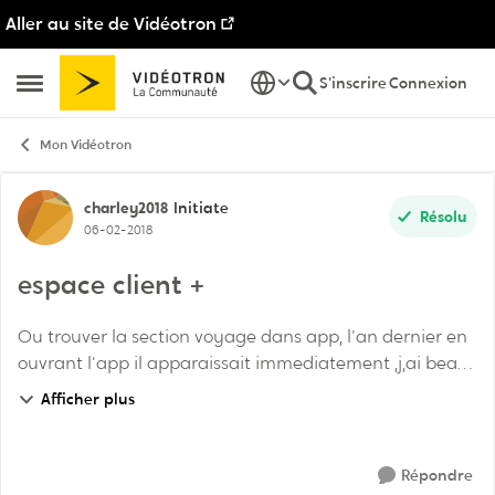
Aller au site de Vidéotron
Passer au contenu
S'inscrire
Connexion
Ouvrir Menu Latéral
Mon Vidéotron
Discussion de forum
charley2018
Initiate
Résolu
06-02-2018
espace client +
Ou trouver la section voyage dans app, l'an dernier en
ouvrant l'app il apparaissait immediatement ,j,ai beau
chercher je ne le trouve pas , je dois aller sur mon
Afficher plus
compte espace client sur internet po...
Répondre