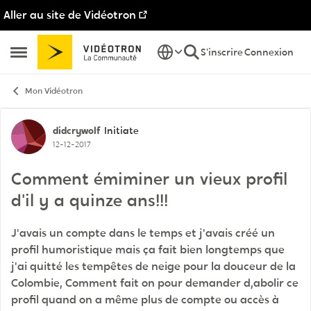
Aller au site de Vidéotron
Passer au contenu
S'inscrire
Connexion
Ouvrir Menu Latéral
Mon Vidéotron
Discussion de forum
didcrywolf
Initiate
12-12-2017
Comment émiminer un vieux profil
d'il y a quinze ans!!!
J'avais un compte dans le temps et j'avais créé un
profil humoristique mais ça fait bien longtemps que
j'ai quitté les tempêtes de neige pour la douceur de la
Colombie, Comment fait on pour demander d,abolir ce
profil quand on a même plus de compte ou accès à