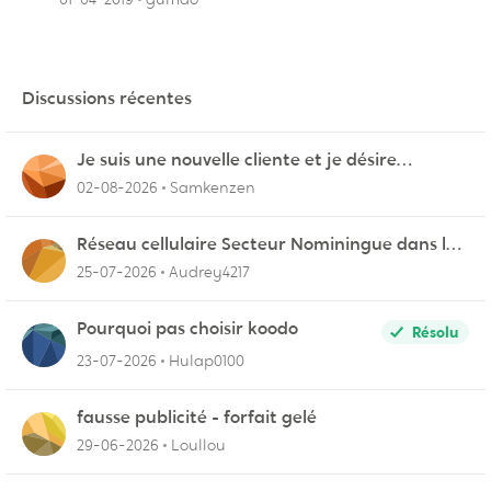
Discussions récentes
Je suis une nouvelle cliente et je désire
connecter mon appareil sur videotron
02-08-2026
Samkenzen
Réseau cellulaire Secteur Nominingue dans les
Hautes-Laurentides instable
25-07-2026
Audrey4217
Pourquoi pas choisir koodo
Résolu
23-07-2026
Hulap0100
fausse publicité - forfait gelé
29-06-2026
Loullou