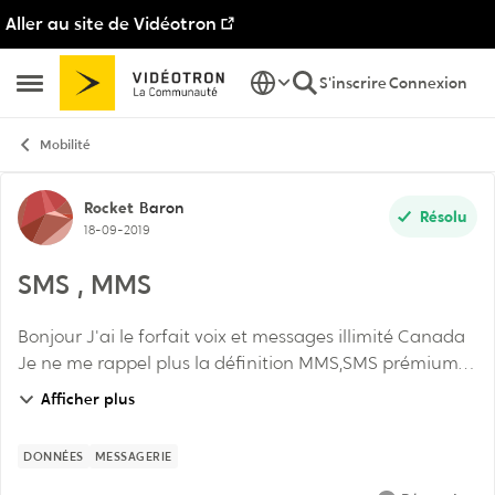
Aller au site de Vidéotron
Passer au contenu
S'inscrire
Connexion
Ouvrir Menu Latéral
Mobilité
Discussion de forum
Rocket
Baron
Résolu
18-09-2019
SMS , MMS
Bonjour J'ai le forfait voix et messages illimité Canada
Je ne me rappel plus la définition MMS,SMS prémium
bloqués qui apparait dans mon compte, et quel est
Afficher plus
l'effet si non bloqués Merci
DONNÉES
MESSAGERIE