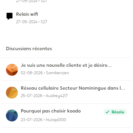
27-05-2024
S27
Relais wifi
27-05-2024
S27
Discussions récentes
Je suis une nouvelle cliente et je désire
connecter mon appareil sur videotron
02-08-2026
Samkenzen
Réseau cellulaire Secteur Nominingue dans les
Hautes-Laurentides instable
25-07-2026
Audrey4217
Pourquoi pas choisir koodo
Résolu
23-07-2026
Hulap0100