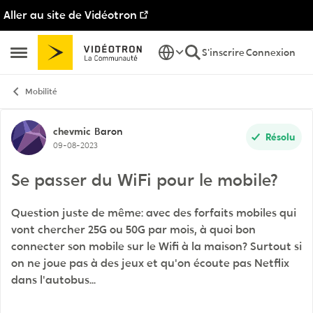
Aller au site de Vidéotron
Passer au contenu
S'inscrire
Connexion
Ouvrir Menu Latéral
Mobilité
Discussion de forum
chevmic
Baron
Résolu
09-08-2023
Se passer du WiFi pour le mobile?
Question juste de même: avec des forfaits mobiles qui
vont chercher 25G ou 50G par mois, à quoi bon
connecter son mobile sur le Wifi à la maison? Surtout si
on ne joue pas à des jeux et qu'on écoute pas Netflix
dans l'autobus...