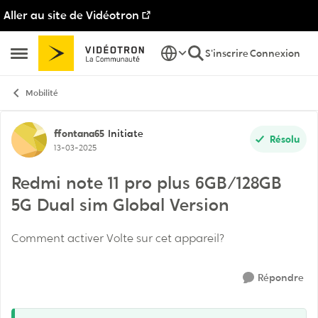
Aller au site de Vidéotron
Passer au contenu
S'inscrire
Connexion
Ouvrir Menu Latéral
Mobilité
Discussion de forum
ffontana65
Initiate
Résolu
13-03-2025
Redmi note 11 pro plus 6GB/128GB
5G Dual sim Global Version
Comment activer Volte sur cet appareil?
Répondre