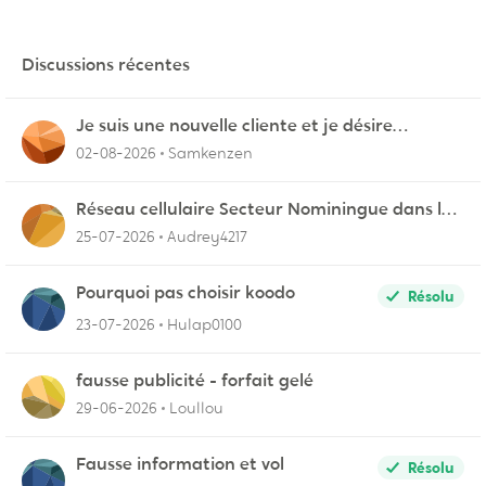
Discussions récentes
Je suis une nouvelle cliente et je désire
connecter mon appareil sur videotron
02-08-2026
Samkenzen
Réseau cellulaire Secteur Nominingue dans les
Hautes-Laurentides instable
25-07-2026
Audrey4217
Pourquoi pas choisir koodo
Résolu
23-07-2026
Hulap0100
fausse publicité - forfait gelé
29-06-2026
Loullou
Fausse information et vol
Résolu