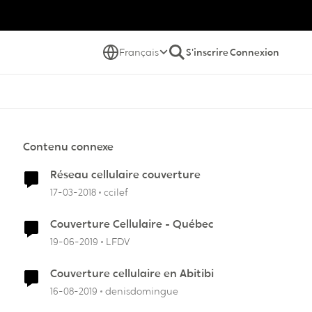
Français
S'inscrire
Connexion
Contenu connexe
Réseau cellulaire couverture
17-03-2018
ccilef
Couverture Cellulaire - Québec
19-06-2019
LFDV
Couverture cellulaire en Abitibi
16-08-2019
denisdomingue