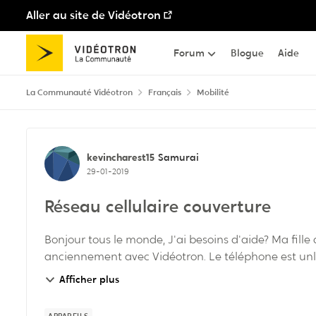
Aller au site de Vidéotron
Passer au contenu
Forum
Blogue
Aide
La Communauté Vidéotron
Français
Mobilité
Discussion de forum
kevincharest15
Samurai
29-01-2019
Réseau cellulaire couverture
Bonjour tous le monde, J'ai besoins d'aide? Ma fille a reçu en cadeau un iphone 7+ qui était
anciennement avec Vidéotron. Le téléphone est unlo
souve...
Afficher plus