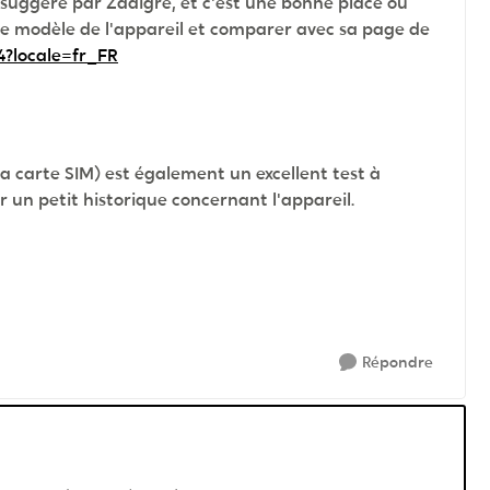
suggéré par Zadigre, et c'est une bonne place où
e modèle de l'appareil et comparer avec sa page de
4?locale=fr_FR
 carte SIM) est également un excellent test à
r un petit historique concernant l'appareil.
Répondre