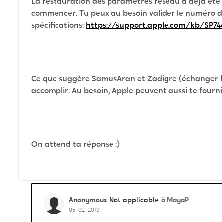
La restauration des paramètres réseau a déjà été 
commencer. Tu peux au besoin valider le numéro d
spécifications:
https://support.apple.com/kb/SP74
Ce que suggère SamusAran et Zadigre (échanger la
accomplir. Au besoin, Apple peuvent aussi te fourni
On attend ta réponse :)
Anonymous
à MayaP
Not applicable
05-02-2019