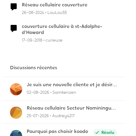
Réseau cellulaire couverture
26-08-2024
LouLou55
couverture cellulaire à st-Adolphe-
d'Howard
17-09-2018
curieuse
Discussions récentes
Je suis une nouvelle cliente et je désire
connecter mon appareil sur videotron
02-08-2026
Samkenzen
Réseau cellulaire Secteur Nominingue
dans les Hautes-Laurentides instable
25-07-2026
Audrey4217
Pourquoi pas choisir koodo
Résolu