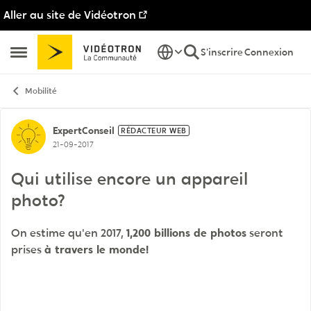
Aller au site de Vidéotron
Passer au contenu
S'inscrire
Connexion
Ouvrir Menu Latéral
Mobilité
Discussion de forum
ExpertConseil
RÉDACTEUR WEB
21-09-2017
Qui utilise encore un appareil
photo?
On estime qu'en 2017,
1,200 billions de photos
seront
prises
à travers le monde!