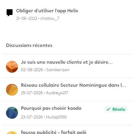
Obliger d’utiliser l’app Helix
21-06-2022
chatou_7
Discussions récentes
Je suis une nouvelle cliente et je désire
connecter mon appareil sur videotron
02-08-2026
Samkenzen
Réseau cellulaire Secteur Nominingue dans les
Hautes-Laurentides instable
25-07-2026
Audrey4217
Pourquoi pas choisir koodo
Résolu
23-07-2026
Hulap0100
fausse publicité - forfait gelé