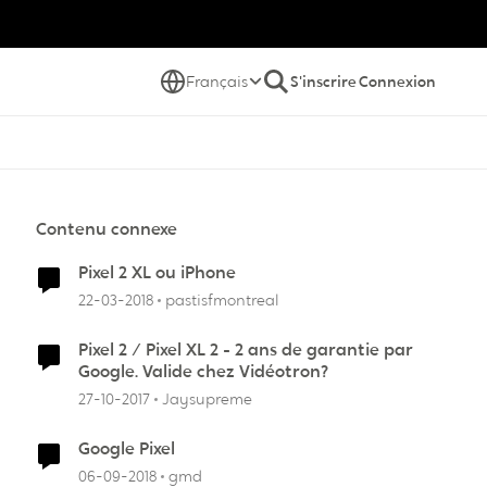
Français
S'inscrire
Connexion
Contenu connexe
Pixel 2 XL ou iPhone
22-03-2018
pastisfmontreal
Pixel 2 / Pixel XL 2 - 2 ans de garantie par
Google. Valide chez Vidéotron?
27-10-2017
Jaysupreme
Google Pixel
06-09-2018
gmd