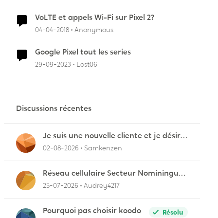
VoLTE et appels Wi-Fi sur Pixel 2?
04-04-2018
Anonymous
Google Pixel tout les series
29-09-2023
Lost06
Discussions récentes
Je suis une nouvelle cliente et je désire
connecter mon appareil sur videotron
02-08-2026
Samkenzen
Réseau cellulaire Secteur Nominingue
dans les Hautes-Laurentides instable
25-07-2026
Audrey4217
Pourquoi pas choisir koodo
Résolu