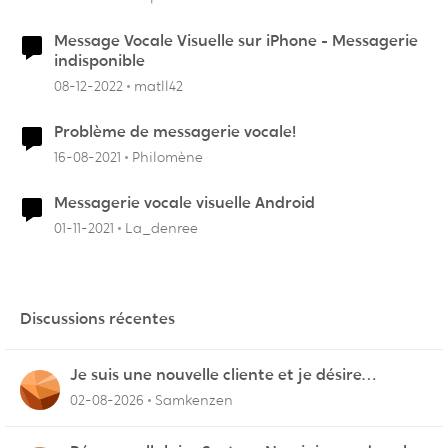
Message Vocale Visuelle sur iPhone - Messagerie
indisponible
08-12-2022
matll42
Problème de messagerie vocale!
16-08-2021
Philomène
Messagerie vocale visuelle Android
01-11-2021
La_denree
Discussions récentes
Je suis une nouvelle cliente et je désire
connecter mon appareil sur videotron
02-08-2026
Samkenzen