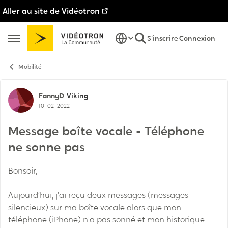
Aller au site de Vidéotron
Passer au contenu
S'inscrire
Connexion
Ouvrir Menu Latéral
Mobilité
Discussion de forum
FannyD
Viking
10-02-2022
Message boîte vocale - Téléphone
ne sonne pas
Bonsoir,
Aujourd’hui, j’ai reçu deux messages (messages
silencieux) sur ma boîte vocale alors que mon
téléphone (iPhone) n’a pas sonné et mon historique