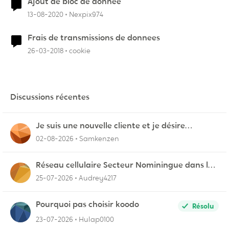
Ajout de bloc de donnée
13-08-2020
Nexpix974
Frais de transmissions de donnees
26-03-2018
cookie
Discussions récentes
Je suis une nouvelle cliente et je désire
connecter mon appareil sur videotron
02-08-2026
Samkenzen
Réseau cellulaire Secteur Nominingue dans les
Hautes-Laurentides instable
25-07-2026
Audrey4217
Pourquoi pas choisir koodo
Résolu
23-07-2026
Hulap0100