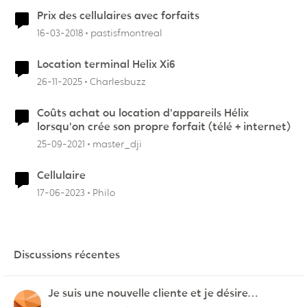
Prix des cellulaires avec forfaits
16-03-2018
pastisfmontreal
Location terminal Helix Xi6
26-11-2025
Charlesbuzz
Coûts achat ou location d'appareils Hélix
lorsqu'on crée son propre forfait (télé + internet)
25-09-2021
master_dji
Cellulaire
17-06-2023
Philo
Discussions récentes
Je suis une nouvelle cliente et je désire
connecter mon appareil sur videotron