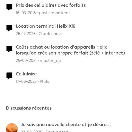
Prix des cellulaires avec forfaits
16-03-2018
pastisfmontreal
Location terminal Helix Xi6
26-11-2025
Charlesbuzz
Coûts achat ou location d'appareils Hélix
lorsqu'on crée son propre forfait (télé + internet)
25-09-2021
master_dji
Cellulaire
17-06-2023
Philo
Discussions récentes
Je suis une nouvelle cliente et je désire
connecter mon appareil sur videotron