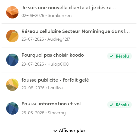
Je suis une nouvelle cliente et je désire
connecter mon appareil sur videotron
02-08-2026
Samkenzen
Réseau cellulaire Secteur Nominingue dans les
Hautes-Laurentides instable
25-07-2026
Audrey4217
Pourquoi pas choisir koodo
Résolu
23-07-2026
Hulap0100
fausse publicité - forfait gelé
29-06-2026
Loullou
Fausse information et vol
Résolu
25-06-2026
Sincerny
Afficher plus