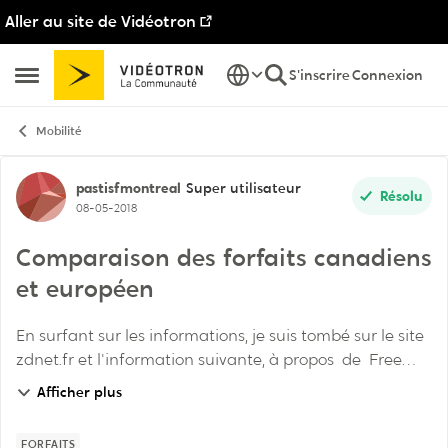
Aller au site de Vidéotron
Passer au contenu
S'inscrire
Connexion
Ouvrir Menu Latéral
Mobilité
Discussion de forum
pastisfmontreal
Super utilisateur
Résolu
08-05-2018
Comparaison des forfaits canadiens
et européen
En surfant sur les informations, je suis tombé sur le site
zdnet.fr et l'information suivante, à propos de Free
Mobile, une compagnie de cellulaire française. À quand
Afficher plus
ce genre de deal chez nous (😴...
FORFAITS