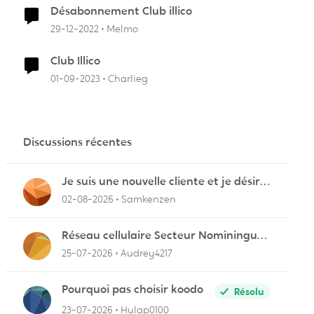
Désabonnement Club illico
29-12-2022
Melmo
Club Illico
01-09-2023
Charlieg
Discussions récentes
r
Je suis une nouvelle cliente et je désire
connecter mon appareil sur videotron
02-08-2026
Samkenzen
Réseau cellulaire Secteur Nominingue
dans les Hautes-Laurentides instable
25-07-2026
Audrey4217
Pourquoi pas choisir koodo
Résolu
23-07-2026
Hulap0100