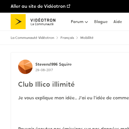
Aller au site de Vidéotron
Passer au contenu
Forum
Blogue
Aide
La Communauté Vidéotron
Français
Mobilité
Discussion de forum
Stevens1996
Squire
29-08-2017
Club Illico illimité
Je vous explique mon idée... J'ai eu l'idée de comme 
Pouvoir écouter nos émissions sur nos données mobil