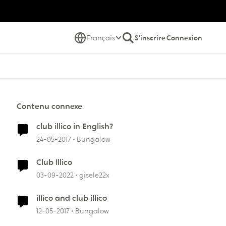
Français
S'inscrire
Connexion
Contenu connexe
club illico in English?
24-05-2017
Bungalow
Club Illico
03-09-2022
gisele22x
illico and club illico
12-05-2017
Bungalow