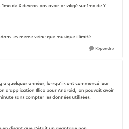
 1mo de X devrais pas avoir priviligé sur 1mo de Y
er dans les meme veine que musique illimité
Répondre
 y a quelques années, lorsqu'ils ont commencé leur
on d'application Illico pour Android, on pouvait avoir
minute sans compter les données utilisées.
ce en disant que c'était un avantage non