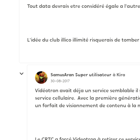
Tout data devrais etre considéré égale a l'autre.
L'idée du club illico illimité risquerais de tomb
SamusAran
à Kira
Super utilisateur
30-08-2017
Vidéotron avait déja un service semblable il
service cellulaire. Avec la première générati
un forfait de visionnement de contenu à la 
Le CRTC a forcé Videotron à retirer ce servi