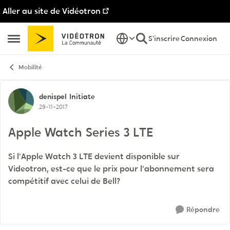
Aller au site de Vidéotron
Passer au contenu
S'inscrire
Connexion
Ouvrir Menu Latéral
Mobilité
Discussion de forum
denispel
Initiate
29-11-2017
Apple Watch Series 3 LTE
Si l'Apple Watch 3 LTE devient disponible sur
Videotron, est-ce que le prix pour l'abonnement sera
compétitif avec celui de Bell?
Répondre