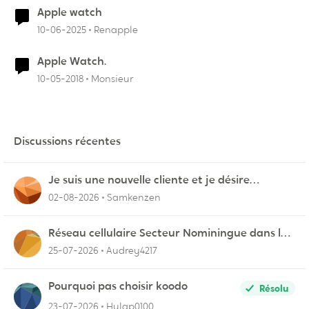
Apple watch
10-06-2025
Renapple
Apple Watch.
10-05-2018
Monsieur
Discussions récentes
Je suis une nouvelle cliente et je désire
connecter mon appareil sur videotron
02-08-2026
Samkenzen
Réseau cellulaire Secteur Nominingue dans les
Hautes-Laurentides instable
25-07-2026
Audrey4217
Pourquoi pas choisir koodo
Résolu
23-07-2026
Hulap0100