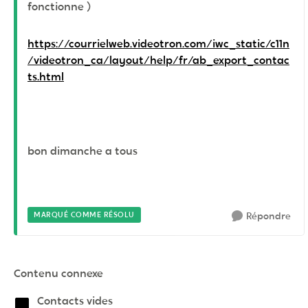
fonctionne )
https://courrielweb.videotron.com/iwc_static/c11n
/videotron_ca/layout/help/fr/ab_export_contac
ts.html
bon dimanche a tous
MARQUÉ COMME RÉSOLU
Répondre
Contenu connexe
Contacts vides