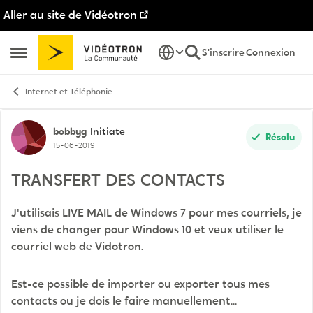
Aller au site de Vidéotron
Passer au contenu
S'inscrire
Connexion
Ouvrir Menu Latéral
Internet et Téléphonie
Discussion de forum
bobbyg
Initiate
Résolu
15-06-2019
TRANSFERT DES CONTACTS
J'utilisais LIVE MAIL de Windows 7 pour mes courriels, je
viens de changer pour Windows 10 et veux utiliser le
courriel web de Vidotron.
Est-ce possible de importer ou exporter tous mes
contacts ou je dois le faire manuellement...