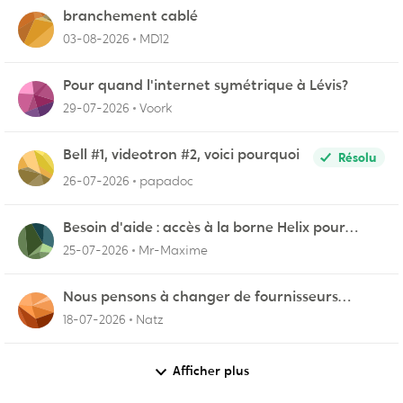
branchement cablé
03-08-2026
MD12
Pour quand l'internet symétrique à Lévis?
29-07-2026
Voork
Bell #1, videotron #2, voici pourquoi
Résolu
26-07-2026
papadoc
Besoin d'aide : accès à la borne Helix pour
vérifier l'UPnP NAT Black Ops 2
25-07-2026
Mr-Maxime
Nous pensons à changer de fournisseurs…
18-07-2026
Natz
Afficher plus