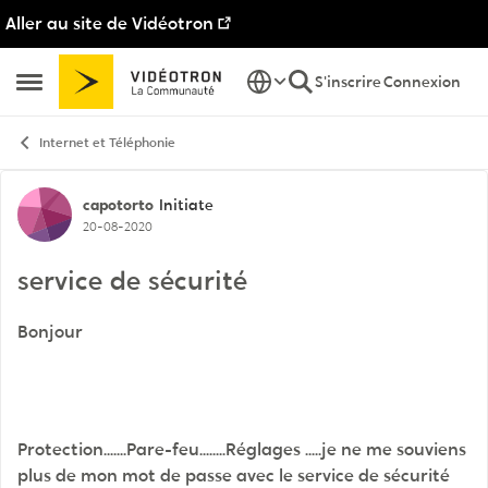
Aller au site de Vidéotron
Passer au contenu
S'inscrire
Connexion
Ouvrir Menu Latéral
Internet et Téléphonie
Discussion de forum
capotorto
Initiate
20-08-2020
service de sécurité
Bonjour
Protection.......Pare-feu........Réglages .....je ne me souviens
plus de mon mot de passe avec le service de sécurité