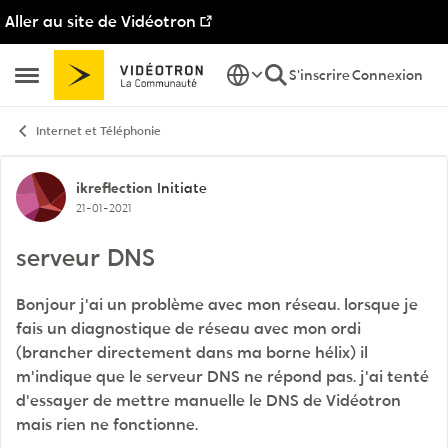
Aller au site de Vidéotron
Passer au contenu
S'inscrire
Connexion
Ouvrir Menu Latéral
Internet et Téléphonie
Discussion de forum
ikreflection
Initiate
21-01-2021
serveur DNS
Bonjour j'ai un problème avec mon réseau. lorsque je
fais un diagnostique de réseau avec mon ordi
(brancher directement dans ma borne hélix) il
m'indique que le serveur DNS ne répond pas. j'ai tenté
d'essayer de mettre manuelle le DNS de Vidéotron
mais rien ne fonctionne.