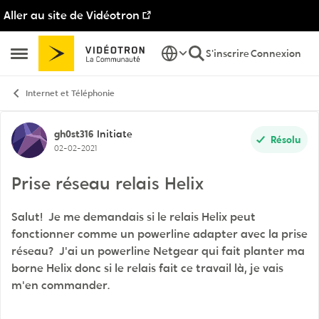
Aller au site de Vidéotron
Passer au contenu
S'inscrire
Connexion
Ouvrir Menu Latéral
Internet et Téléphonie
Discussion de forum
gh0st316
Initiate
Résolu
02-02-2021
Prise réseau relais Helix
Salut! Je me demandais si le relais Helix peut
fonctionner comme un powerline adapter avec la prise
réseau? J'ai un powerline Netgear qui fait planter ma
borne Helix donc si le relais fait ce travail là, je vais
m'en commander.