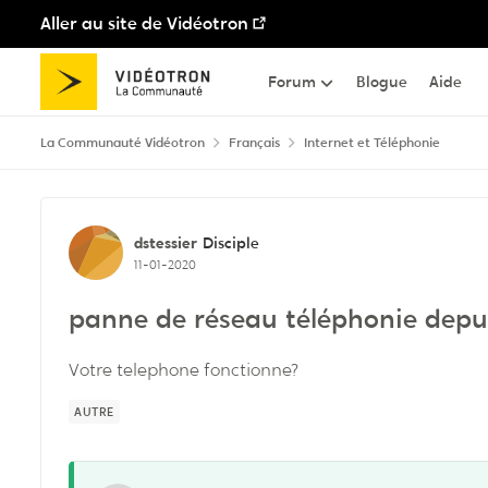
Aller au site de Vidéotron
Passer au contenu
Forum
Blogue
Aide
La Communauté Vidéotron
Français
Internet et Téléphonie
Discussion de forum
dstessier
Disciple
11-01-2020
panne de réseau téléphonie depuis
Votre telephone fonctionne?
AUTRE