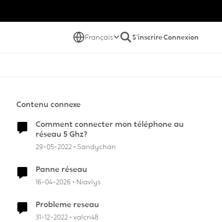
Français
S'inscrire
Connexion
Contenu connexe
Comment connecter mon téléphone au
réseau 5 Ghz?
29-05-2022
Sandychan
Panne réseau
16-04-2026
Niavlys
Probleme reseau
31-12-2022
valcri48