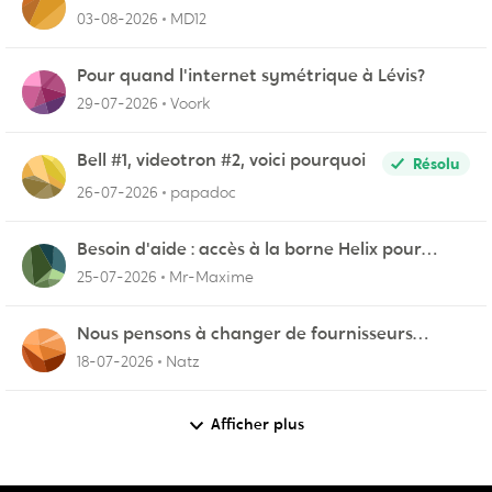
03-08-2026
MD12
Pour quand l'internet symétrique à Lévis?
29-07-2026
Voork
Bell #1, videotron #2, voici pourquoi
Résolu
26-07-2026
papadoc
Besoin d'aide : accès à la borne Helix pour
vérifier l'UPnP NAT Black Ops 2
25-07-2026
Mr-Maxime
Nous pensons à changer de fournisseurs…
18-07-2026
Natz
Afficher plus