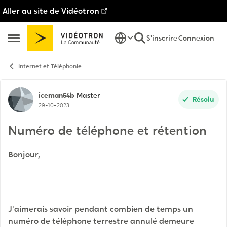
Aller au site de Vidéotron
Passer au contenu
S'inscrire
Connexion
Ouvrir Menu Latéral
Internet et Téléphonie
Discussion de forum
iceman64b
Master
Résolu
29-10-2023
Numéro de téléphone et rétention
Bonjour,
J'aimerais savoir pendant combien de temps un
numéro de téléphone terrestre annulé demeure