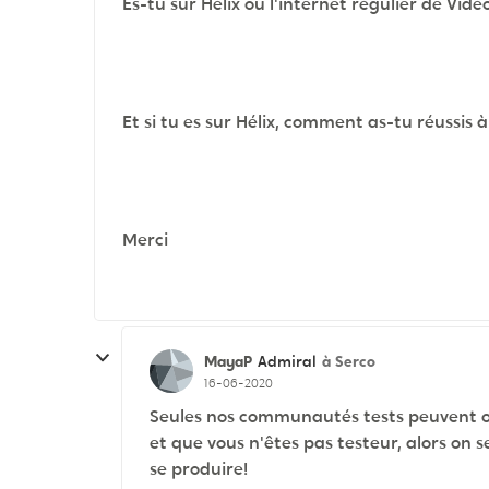
Es-tu sur Hélix ou l'internet régulier de Vidé
Et si tu es sur Hélix, comment as-tu réussis 
Merci
MayaP
à Serco
Admiral
16-06-2020
Seules nos communautés tests peuvent ob
et que vous n'êtes pas testeur, alors on 
se produire!