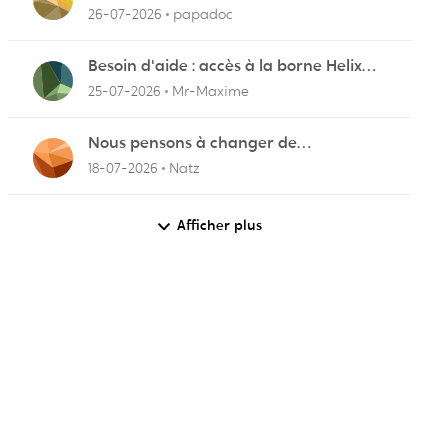
pourquoi
26-07-2026
papadoc
Besoin d'aide : accès à la borne Helix
pour vérifier l'UPnP NAT Black Ops 2
25-07-2026
Mr-Maxime
Nous pensons à changer de
fournisseurs…
18-07-2026
Natz
Afficher plus