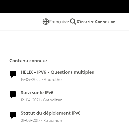
Français
S'inscrire
Connexion
Contenu connexe
HELIX - IPV6 - Questions multiples
14-04-2022
Anarethos
Suivi sur le IPv6
12-04-2021
Grendizer
Statut du déploiement IPv6
01-06-2017
ktrueman