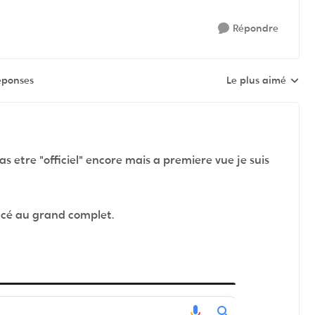
Répondre
éponses
Le plus aimé
Réponses triées pa
 etre "officiel" encore mais a premiere vue je suis
ancé au grand complet.