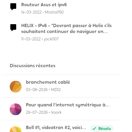
Routeur Asus et ipv6
14-03-2022
Mistral150
HELIX - IPv6 - "Devront passer à Helix s’ils
souhaitent continuer de naviguer en
r
IPv6."
11-03-2022
jack007
Discussions récentes
branchement cablé
03-08-2026
MD12
Pour quand l'internet symétrique à
Lévis?
29-07-2026
Voork
Bell #1, videotron #2, voici
Résolu