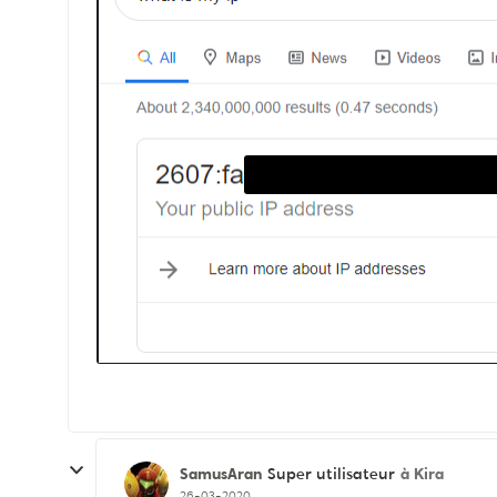
SamusAran
à Kira
Super utilisateur
26-03-2020