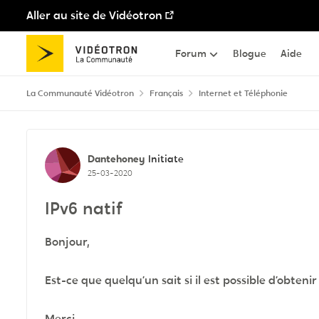
Aller au site de Vidéotron
Passer au contenu
Forum
Blogue
Aide
La Communauté Vidéotron
Français
Internet et Téléphonie
Discussion de forum
Dantehoney
Initiate
25-03-2020
IPv6 natif
Bonjour,
Est-ce que quelqu’un sait si il est possible d’obteni
Merci.