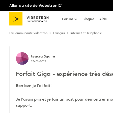
Aller au site de Vidéotron
Passer au contenu
Forum
Blogue
Aide
La Communauté Vidéotron
Français
Internet et Téléphonie
Discussion de forum
tesicva
Squire
25-01-2022
Forfait Giga - expérience très dé
Bon ben je l'ai fait!
Je l'avais pris et je fais un post pour démontrer mo
support.