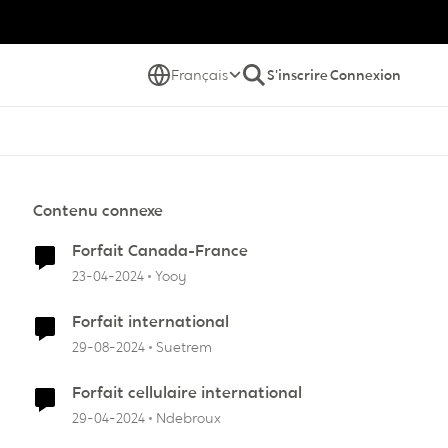
Français
S'inscrire
Connexion
Contenu connexe
Forfait Canada-France
23-04-2024
Yooy
Forfait international
29-08-2024
Suetrem
Forfait cellulaire international
29-04-2024
Ndebroux