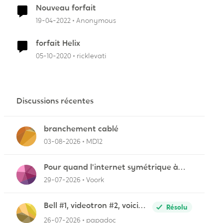
Nouveau forfait
19-04-2022
Anonymous
forfait Helix
05-10-2020
ricklevati
Discussions récentes
branchement cablé
03-08-2026
MD12
Pour quand l'internet symétrique à
Lévis?
29-07-2026
Voork
Bell #1, videotron #2, voici
Résolu
pourquoi
26-07-2026
papadoc