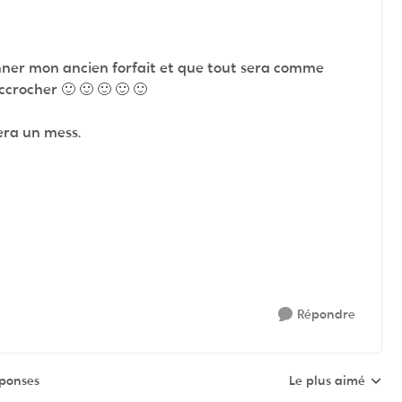
onner mon ancien forfait et que tout sera comme
accrocher
🙂
🙂
🙂
🙂
🙂
era un mess.
Répondre
éponses
Le plus aimé
Réponses triées pa