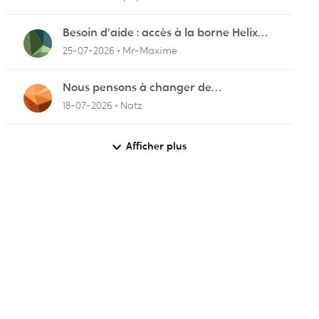
Besoin d'aide : accès à la borne Helix
pour vérifier l'UPnP NAT Black Ops 2
25-07-2026
Mr-Maxime
Nous pensons à changer de
fournisseurs…
18-07-2026
Natz
Afficher plus