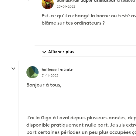
SamusAran
à tesicva
Super utilisateur
26-01-2022
Est-ce qu'il a changé la borne ou testé a
blâme sur tes ordinateurs ?
Afficher plus
hellvice
Initiate
21-11-2022
Bonjour à tous,
J'ai la Giga à Laval depuis plusieurs années, d
disponible pratiquement nulle part. Je suis ext
part certaines périodes un peu plus occupées ça