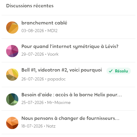
Discussions récentes
branchement cablé
03-08-2026
MD12
Pour quand l'internet symétrique à Lévis?
29-07-2026
Voork
Bell #1, videotron #2, voici pourquoi
Résolu
26-07-2026
papadoc
Besoin d'aide : accès à la borne Helix pour
vérifier l'UPnP NAT Black Ops 2
25-07-2026
Mr-Maxime
Nous pensons à changer de fournisseurs…
18-07-2026
Natz