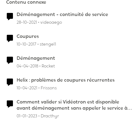
Contenu connexe
Déménagement - continuité de service
28-10-2021
videoaego
Coupures
10-10-2017
stengel1
Déménagement
04-04-2018
Rocket
Helix : problèmes de coupures récurrentes
10-04-2021
Frissons
Comment valider si Vidéotron est disponible
avant déménagement sans appeler le service à
la clientèl
01-01-2023
Dracthyr