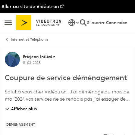
Aller au site de Vidéotron
Passer au contenu
S'inscrire
Connexion
Ouvrir Menu Latéral
Internet et Téléphonie
Discussion de forum
Ericjean
Initiate
11-03-2025
Coupure de service déménagement
Salut à vous cher Vidéotron . J’ai déménagé au mois de
mai 2024 vos services ne se rendais pas j'ai essayer de
transférer ma ligne résidentielle et sa aussi impossible
Afficher plus
donc j’ai demandé a couper les ...
DÉMÉNAGEMENT