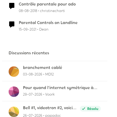
Contrôle parentale pour ado
08-08-2018
christinecharti
Parental Controls on Landline
15-09-2021
Dean
Discussions récentes
branchement cablé
03-08-2026
MD12
Pour quand l'internet symétrique à
r
Lévis?
29-07-2026
Voork
Bell #1, videotron #2, voici
Résolu
pourquoi
26-07-2026
papadoc