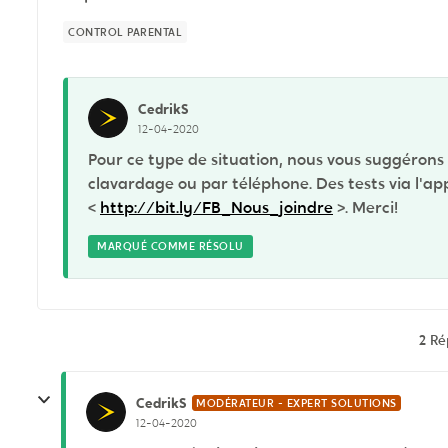
CONTROL PARENTAL
CedrikS
12-04-2020
Pour ce type de situation, nous vous suggérons d
clavardage ou par téléphone. Des tests via l'appl
<
http://bit.ly/FB_Nous_joindre
>. Merci!
MARQUÉ COMME RÉSOLU
2 R
CedrikS
MODÉRATEUR - EXPERT SOLUTIONS
12-04-2020