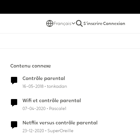
Français
S'inscrire
Connexion
Contenu connexe
Contrôle parental
16-05-2018
tonkadan
Wifi et contrôle parental
07-04-2020
Pascale1
Netflix versus contrôle parental
23-12-2020
SuperOreille