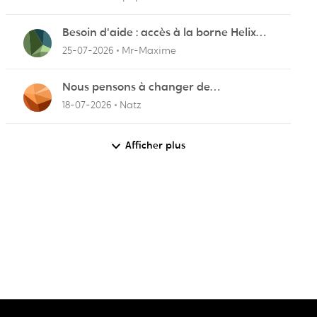
Besoin d'aide : accès à la borne Helix
pour vérifier l'UPnP NAT Black Ops 2
25-07-2026
Mr-Maxime
Nous pensons à changer de
fournisseurs…
18-07-2026
Natz
Afficher plus