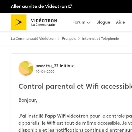
Aller au site de Vidéotron
Passer au contenu
Forum
Blogue
Aide
La Communauté Vidéotron
Français
Internet et Téléphonie
Discussion de forum
sweetty_22
Initiate
10-04-2020
Control parental et Wifi accessibl
Bonjour,
J'ai installé l'app Wifi videotron pour le controle p
appareils, le Wifi est tout de même accessible. Je vo
disponible et les notifications continue d'entrer su