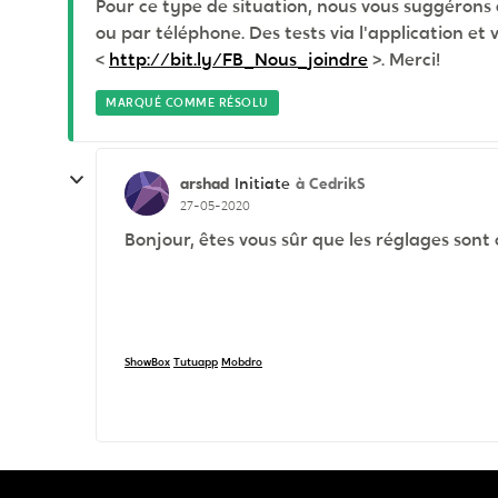
Pour ce type de situation, nous vous suggérons d
ou par téléphone. Des tests via l'application et v
<
http://bit.ly/FB_Nous_joindre
>. Merci!
MARQUÉ COMME RÉSOLU
arshad
à CedrikS
Initiate
27-05-2020
Bonjour, êtes vous sûr que les réglages sont 
ShowBox
Tutuapp
Mobdro