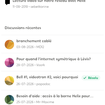
Lecture vidéo sur notre réseau avec Helix
11-09-2019
sebetkarine
Discussions récentes
branchement cablé
03-08-2026
MD12
Pour quand l'internet symétrique à Lévis?
29-07-2026
Voork
Bell #1, videotron #2, voici pourquoi
Résolu
26-07-2026
papadoc
Besoin d'aide : accès à la borne Helix pour
vérifier l'UPnP NAT Black Ops 2
25-07-2026
Mr-Maxime