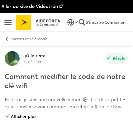
Aller au site de Vidéotron
Passer au contenu
S'inscrire
Connexion
Ouvrir Menu Latéral
Internet et Téléphonie
Discussion de forum
Jp3
Initiate
Résolu
20-07-2019
Comment modifier le code de notre
clé wifi
Bonjour, je suis une nouvelle venue 😃. J'ai deux petites
questions! À savoir comment modifier le # de la clé wifi,
afin de faciliter mes accès ainsi que me guider sur
Afficher plus
comment intégrer un code de gest...