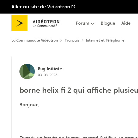
Aller au site de Vidéotron
Passer au contenu
Forum
Blogue
Aide
La Communauté Vidéotron
Français
Internet et Téléphonie
Discussion de forum
Bug
Initiate
03-03-2023
borne helix fi 2 qui affiche plusie
Bonjour,
Depuis un boutr de temps, quand j'utilise un app