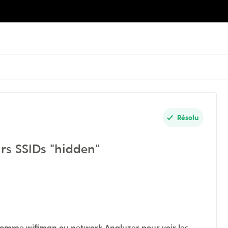
Résolu
urs SSIDs "hidden"
 comme wifiman ou network Analyzer pour voir les