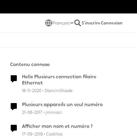
Français
S'inscrire
Connexion
Contenu connexe
Helix Plusieurs connection filaire
Ethernet
18-11-2020
DancinShade
Plusieurs appareils un seul numéro
21-08-2017
jminiaci
Afficher mon nom et numéro ?
17-09-2019
Cadillac