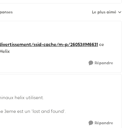
éponses
Le plus aimé
Réponses triées pa
-divertissement/ssid-cache/m-p/26053#M6631
ce
Helix
Répondre
inaux helix utilisent.
 3eme est un 'lost and found'.
Répondre