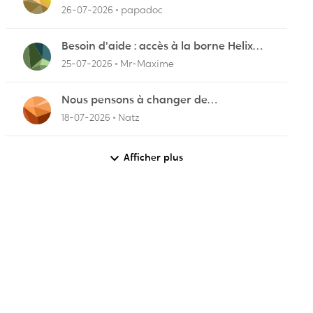
pourquoi
26-07-2026
papadoc
r
Besoin d'aide : accès à la borne Helix
pour vérifier l'UPnP NAT Black Ops 2
25-07-2026
Mr-Maxime
Nous pensons à changer de
fournisseurs…
18-07-2026
Natz
Afficher plus