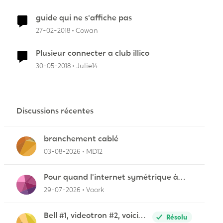
guide qui ne s'affiche pas
27-02-2018
Cowan
Plusieur connecter a club illico
30-05-2018
Julie14
Discussions récentes
branchement cablé
03-08-2026
MD12
Pour quand l'internet symétrique à
Lévis?
29-07-2026
Voork
Bell #1, videotron #2, voici
Résolu