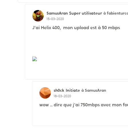
SamusAran
à fabienturc
Super utilisateur
15-03-2020
J'ai Helix 400, mon upload est à 50 mbps
sh0ck
à SamusAran
Initiate
18-03-2020
wow ... dire que j'ai 750mbps avec mon fou