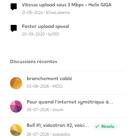
Vitesse upload sous 3 Mbps - Helix GIGA
21-05-2024
EllieLobelia
Faster upload speed
20-09-2020
lp0101
Discussions récentes
branchement cablé
03-08-2026
MD12
Pour quand l'internet symétrique à
Lévis?
29-07-2026
Voork
Bell #1, videotron #2, voici
Résolu
pourquoi
26-07-2026
papadoc