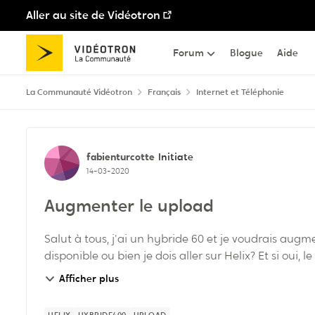
Aller au site de Vidéotron
Passer au contenu
Forum
Blogue
Aide
La Communauté Vidéotron
Français
Internet et Téléphonie
Discussion de forum
fabienturcotte
Initiate
14-03-2020
Augmenter le upload
Salut à tous, j'ai un hybride 60 et je voudrais augm
disponible ou bien je dois aller sur Helix? Et si oui, le
Afficher plus