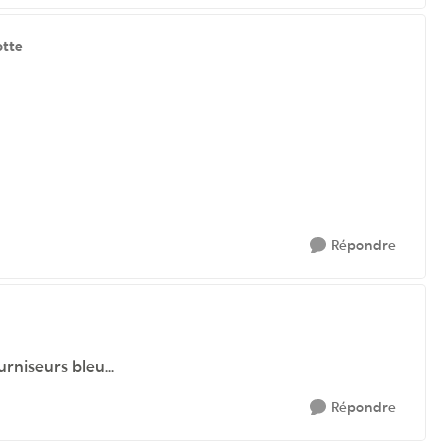
otte
Répondre
rniseurs bleu...
Répondre