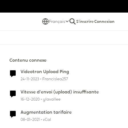
Français
S'inscrire
Connexion
Contenu connexe
Videotron Upload Ping
24-11-2023
Francislea257
Vitesse d'envoi (upload) insuffisante
16-12-2020
ylavallee
Augmentation tarifaire
08-01-2021
vCal