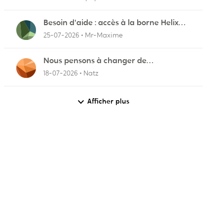
Besoin d'aide : accès à la borne Helix
pour vérifier l'UPnP NAT Black Ops 2
25-07-2026
Mr-Maxime
Nous pensons à changer de
fournisseurs…
18-07-2026
Natz
Afficher plus