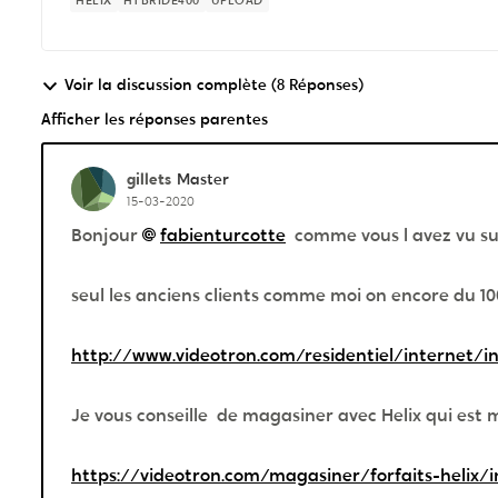
HELIX
HYBRIDE400
UPLOAD
Voir la discussion complète (8 Réponses)
Afficher les réponses parentes
gillets
Master
15-03-2020
Bonjour
fabienturcotte
comme vous l avez vu su
seul les anciens clients comme moi on encore du 10
http://www.videotron.com/residentiel/internet/in
Je vous conseille de magasiner avec Helix qui est 
https://videotron.com/magasiner/forfaits-helix/in