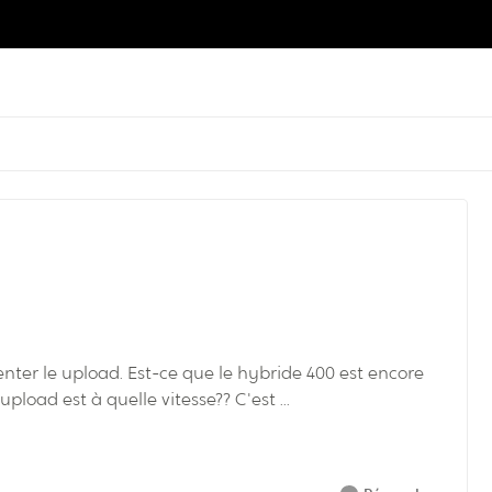
enter le upload. Est-ce que le hybride 400 est encore
 upload est à quelle vitesse?? C'est ...