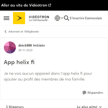
Aller au site de Vidéotron
Passer au contenu
S'inscrire
Connexion
Ouvrir Menu Latéral
Internet et Téléphonie
Discussion de forum
dnick888
Initiate
26-11-2020
App helix fi
Je ne vois aucun appareil dans l'app helix fi pour
ajouter au profil des membres de ma famille.
Répondre
3 Réponses
Le plus aimé