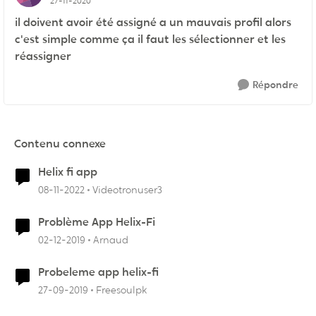
27-11-2020
il doivent avoir été assigné a un mauvais profil alors
c'est simple comme ça il faut les sélectionner et les
réassigner
Répondre
Contenu connexe
Helix fi app
08-11-2022
Videotronuser3
Problème App Helix-Fi
02-12-2019
Arnaud
Probeleme app helix-fi
27-09-2019
Freesoulpk