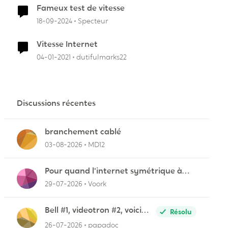
Fameux test de vitesse
r
18-09-2024
Specteur
Vitesse Internet
04-01-2021
dutifulmarks22
Discussions récentes
branchement cablé
03-08-2026
MD12
Pour quand l'internet symétrique à
Lévis?
29-07-2026
Voork
Bell #1, videotron #2, voici
Résolu
pourquoi
26-07-2026
papadoc