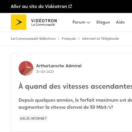
Aller au site de Vidéotron
Passer au contenu
Forum
Blogue
Aide
La Communauté Vidéotron
Français
Internet et Téléphonie
Discussion de forum
ArthurLaroche
Admiral
31-03-2023
À quand des vitesses ascendante
Depuis quelques années, le forfait maximum est de
augmenter la vitesse d’envoi de 50 Mbit/s?
HELIX INTERNET