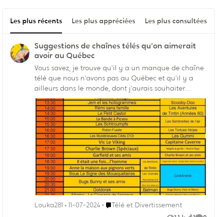
Les plus récents
Les plus appréciées
Les plus consultées
Suggestions de chaînes télés qu'on aimerait
avoir au Québec
Vous savez, je trouve qu'il y a un manque de chaîne
télé que nous n'avons pas au Québec et qu'il y a
ailleurs dans le monde, dont j'aurais souhaiter
obtenir à la télé au Québec. Avec le succès aux
États-Unis de ME TV Toons aux États-Unis, j'aurais
voulu un canal entièrement dédié aux dessins
animés classiques de notre enfance, un genre de
réponse à la chaîne Télétoon au Québec, connu sous
le nom de "Ti-Bonome" québécois. Imaginez revoir
de grands classiques de l'animation des années 30
jusqu'à la fin des années 80, en revoyant des courts-
métrages de Disney et de la Warner Bros. (autant en
couleur et en noir et blanc) des classiques de la
Hanna-Barbera et de Filmation en plus de revoir des
Endroit Télé et Divertissement
Louka281
11-07-2024
Télé et Divertissement
dessins animés japonais qui ont marquées l'enfance