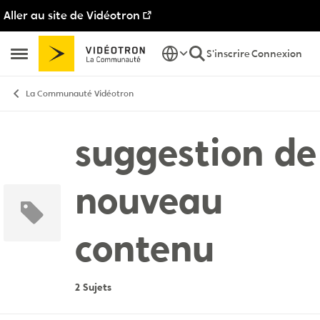
Aller au site de Vidéotron
Passer au contenu
S'inscrire
Connexion
Ouvrir Menu Latéral
La Communauté Vidéotron
suggestion de
nouveau
contenu
2 Sujets