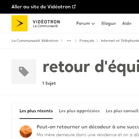
Aller au site de Vidéotron
Passer au contenu
Forum
Blogue
Aide
La Communauté Vidéotron
Français
Internet et Téléphoni
retour d'éq
1 Sujet
Les plus récents
Les plus appréciées
Les plus consul
Peut-on retourner un décodeur à une succur
Ma mère demeure dans une résidence et on a dû changer son décodeur télév