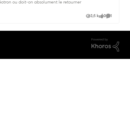
3,6 k
0
1
Vues
like
Commentai