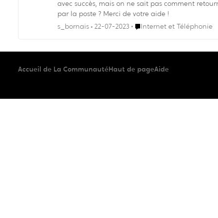
avec succès, mais on ne sait pas comment retourner l'ancien. Peut-on le retourner directement à une succursale Vidéotron ou 
par la poste ? Merci de votre aide !
Endroit Internet et Téléph
s_bornais
22-07-2023
Internet et Téléphonie
Accueil de La Communauté
Haut de page
Aide