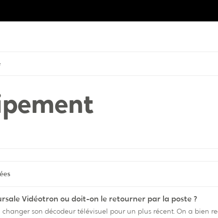
e
uipement
tées
sale Vidéotron ou doit-on le retourner par la poste ?
isuel pour un plus récent. On a bien reçu son nouveau décodeur et on l'a installé