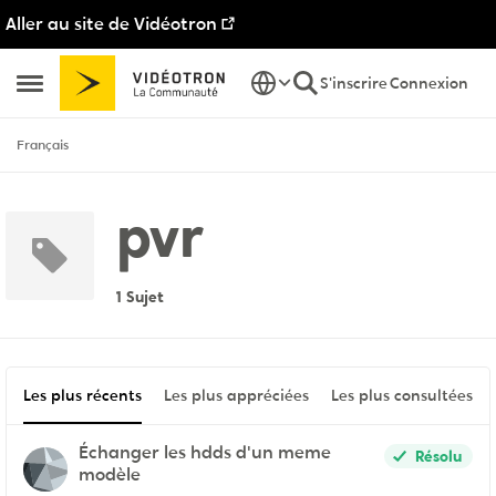
Aller au site de Vidéotron
Passer au contenu
S'inscrire
Connexion
Ouvrir Menu Latéral
Français
pvr
1 Sujet
Les plus récents
Les plus appréciées
Les plus consultées
Échanger les hdds d'un meme
Résolu
modèle