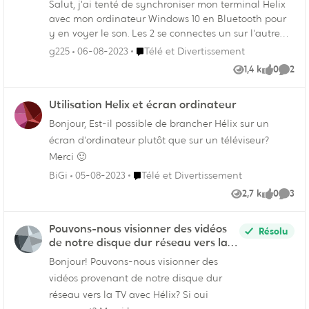
Salut, j'ai tenté de synchroniser mon terminal Helix
avec mon ordinateur Windows 10 en Bluetooth pour
y en voyer le son. Les 2 se connectes un sur l'autre
mais aucun son. Cela indique le nom du terminal
Endroit Télé et Divertissement
g225
06-08-2023
Télé et Divertissement
que je lui aie assignée et musique dans Windows. Je
1,4 k
0
2
Vues
like
Comme
vois bien mon nom d'ordinateur dans Helix. Cela
fonctionne peut-être pas ou je fais quelque chose de
Utilisation Helix et écran ordinateur
ne pas correct mais bon j'ai essayé..
Bonjour, Est-il possible de brancher Hélix sur un
écran d'ordinateur plutôt que sur un téléviseur?
Merci 🙂
Endroit Télé et Divertissement
BiGi
05-08-2023
Télé et Divertissement
2,7 k
0
3
Vues
like
Comme
Pouvons-nous visionner des vidéos
Résolu
de notre disque dur réseau vers la
TV avec Hélix?
Bonjour! Pouvons-nous visionner des
vidéos provenant de notre disque dur
réseau vers la TV avec Hélix? Si oui