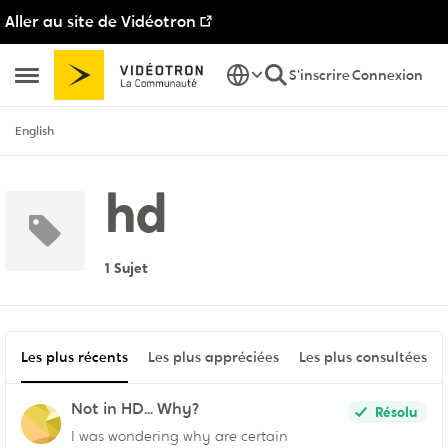
Aller au site de Vidéotron
Passer au contenu
S'inscrire
Connexion
Ouvrir Menu Latéral
English
hd
1 Sujet
Les plus récents
Les plus appréciées
Les plus consultées
Not in HD... Why?
Résolu
I was wondering why are certain