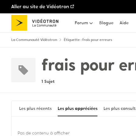
Aller au site de Vidéotron
Passer au contenu
Forum
Blogue
Aide
La Communauté Vidéotron
Étiquette : frais pour erreurs
frais pour e
1 Sujet
Les plus récents
Les plus appréciées
Les plus consul
Pas de contenu à afficher