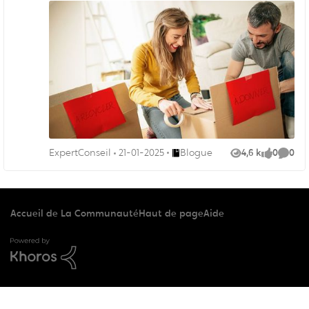
écologique avant, pendant et après le jour J.
Endroit Blogue
ExpertConseil
21-01-2025
Blogue
4,6 k
0
0
Vues
like
Comme
Accueil de La Communauté
Haut de page
Aide