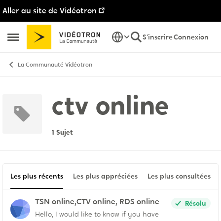
Aller au site de Vidéotron
Passer au contenu
S'inscrire
Connexion
Ouvrir Menu Latéral
La Communauté Vidéotron
ctv online
1 Sujet
Les plus récents
Les plus appréciées
Les plus consultées
TSN online,CTV online, RDS online
Résolu
Hello, I would like to know if you have