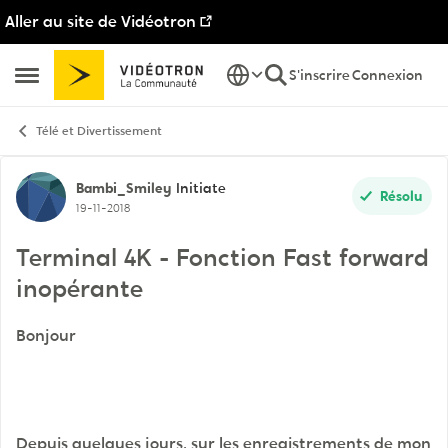
Aller au site de Vidéotron
Passer au contenu
S'inscrire
Connexion
Ouvrir Menu Latéral
Télé et Divertissement
Discussion de forum
Bambi_Smiley
Initiate
Résolu
19-11-2018
Terminal 4K - Fonction Fast forward
inopérante
Bonjour
Depuis quelques jours, sur les enregistrements de mon