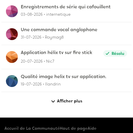
Enregistrements de série qui cafouillent
03-08-2026
internetique
Une commande vocal anglophone
31-07-2026
Roymag8
Application hélix tv sur fire stick
Résolu
20-07-2026
Nic7
Qualité image helix tv sur application.
19-07-2026
llandrin
Afficher plus
Accueil de La Communauté
Haut de page
Aide