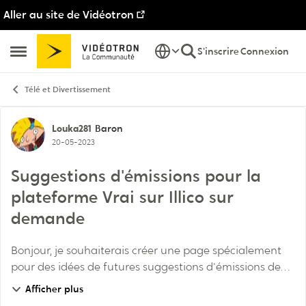
Aller au site de Vidéotron
Passer au contenu
S'inscrire
Connexion
Ouvrir Menu Latéral
Télé et Divertissement
Discussion de forum
Louka281
Baron
20-05-2023
Suggestions d'émissions pour la
plateforme Vrai sur Illico sur
demande
Bonjour, je souhaiterais créer une page spécialement
pour des idées de futures suggestions d'émissions de
télé-réalité et documentaire que j'aimerais voir arriver
Afficher plus
sur la plateforme Vrai sur Illico su...